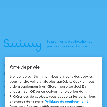
Le premier site de location de
piscines privées en France.
ACTUALITÉS
AIDE
AIDE
Votre vie privée
Blog
Pour les
Centre d'aide
Bienvenue sur Swimmy ! Nous utilisons des cookies
baigneurs
pour rendre votre visite plus agréable. Ceux-ci nous
Swimmy dans les
Conditions
aident également à améliorer notre service! En
médias
Pour les
d'utilisation
cliquant sur OK ou en activant une option dans
propriétaires
L'aventure
Politique de
Préférences de cookies, vous acceptez les conditions
Swimmy
Louer ma piscine
confidentialité
énoncées dans notre
Politique de confidentialité
.
Pour modifier vos préférences ou retirer votre