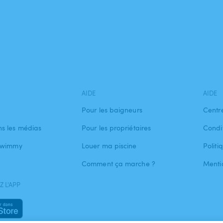
AIDE
AIDE
Pour les baigneurs
Centr
s les médias
Pour les propriétaires
Condit
 Swimmy
Louer ma piscine
Politi
Comment ça marche ?
Menti
 L'APP