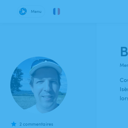
Menu
B
Mem
Cou
Isè
lor
2 commentaires