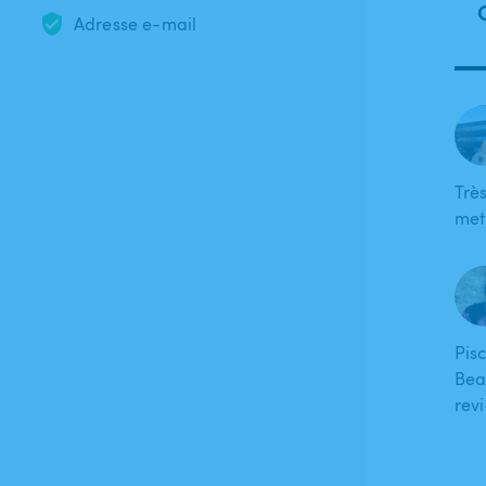
Adresse e-mail
Trè
met 
Pis
Bea
revi