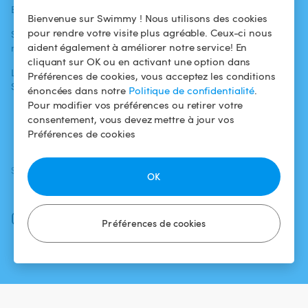
Blog
Pour les
Centre d'aide
Bienvenue sur Swimmy ! Nous utilisons des cookies
baigneurs
pour rendre votre visite plus agréable. Ceux-ci nous
Swimmy dans les
Conditions
aident également à améliorer notre service! En
médias
Pour les
d'utilisation
cliquant sur OK ou en activant une option dans
propriétaires
L'aventure
Politique de
Préférences de cookies, vous acceptez les conditions
Swimmy
Louer ma piscine
confidentialité
énoncées dans notre
Politique de confidentialité
.
Pour modifier vos préférences ou retirer votre
Comment ça
Mentions légales
consentement, vous devez mettre à jour vos
marche ?
Préférences de cookies
SUIVEZ-NOUS
TÉLÉCHARGEZ L'APP
OK
Facebook
Instagram
Préférences de cookies