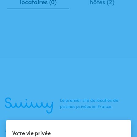
locataires (0)
hôtes (2)
Le premier site de location de
piscines privées en France.
ACTUALITÉS
AIDE
AIDE
Votre vie privée