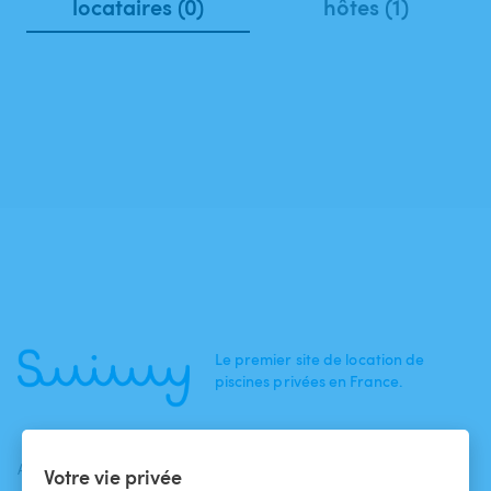
locataires (0)
hôtes (1)
Le premier site de location de
piscines privées en France.
ACTUALITÉS
AIDE
AIDE
Votre vie privée