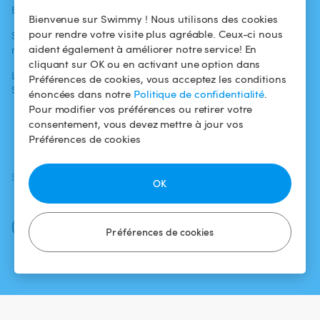
Blog
Pour les
Centre d'aide
Bienvenue sur Swimmy ! Nous utilisons des cookies
baigneurs
pour rendre votre visite plus agréable. Ceux-ci nous
Swimmy dans les
Conditions
aident également à améliorer notre service! En
médias
Pour les
d'utilisation
cliquant sur OK ou en activant une option dans
propriétaires
L'aventure
Politique de
Préférences de cookies, vous acceptez les conditions
Swimmy
Louer ma piscine
confidentialité
énoncées dans notre
Politique de confidentialité
.
Pour modifier vos préférences ou retirer votre
Comment ça
Mentions légales
consentement, vous devez mettre à jour vos
marche ?
Préférences de cookies
SUIVEZ-NOUS
TÉLÉCHARGEZ L'APP
OK
Facebook
Instagram
Préférences de cookies