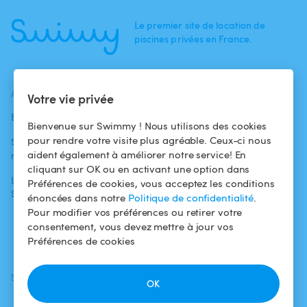
Le premier site de location de
piscines privées en France.
ACTUALITÉS
AIDE
AIDE
Votre vie privée
Blog
Pour les
Centre d'aide
Bienvenue sur Swimmy ! Nous utilisons des cookies
baigneurs
pour rendre votre visite plus agréable. Ceux-ci nous
Swimmy dans les
Conditions
aident également à améliorer notre service! En
médias
Pour les
d'utilisation
cliquant sur OK ou en activant une option dans
propriétaires
L'aventure
Politique de
Préférences de cookies, vous acceptez les conditions
Swimmy
Louer ma piscine
confidentialité
énoncées dans notre
Politique de confidentialité
.
Pour modifier vos préférences ou retirer votre
Comment ça
Mentions légales
consentement, vous devez mettre à jour vos
marche ?
Préférences de cookies
SUIVEZ-NOUS
TÉLÉCHARGEZ L'APP
OK
Facebook