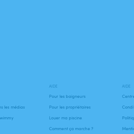
AIDE
AIDE
Pour les baigneurs
Centr
s les médias
Pour les propriétaires
Condit
 Swimmy
Louer ma piscine
Politi
Comment ça marche ?
Menti