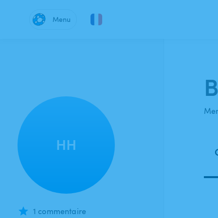
Menu
B
Mem
HH
1 commentaire