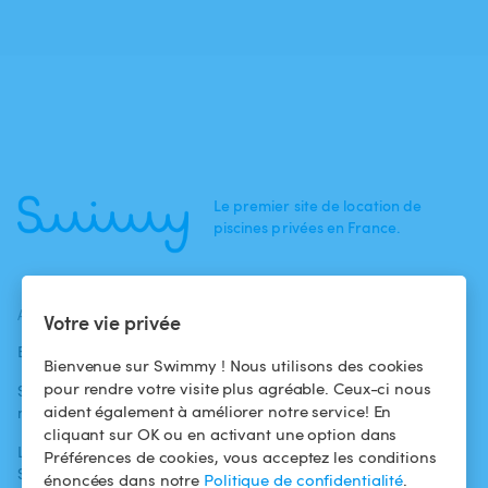
Le premier site de location de
piscines privées en France.
ACTUALITÉS
AIDE
AIDE
Votre vie privée
Blog
Pour les
Centre d'aide
Bienvenue sur Swimmy ! Nous utilisons des cookies
baigneurs
pour rendre votre visite plus agréable. Ceux-ci nous
Swimmy dans les
Conditions
aident également à améliorer notre service! En
médias
Pour les
d'utilisation
cliquant sur OK ou en activant une option dans
propriétaires
L'aventure
Politique de
Préférences de cookies, vous acceptez les conditions
Swimmy
Louer ma piscine
confidentialité
énoncées dans notre
Politique de confidentialité
.