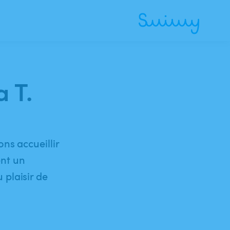
a T.
ns accueillir
ent un
plaisir de