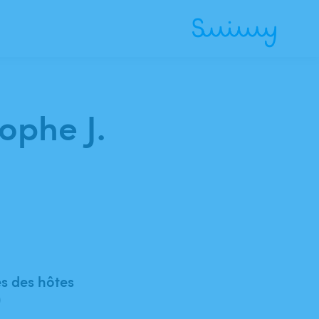
tophe J.
 des hôtes
)