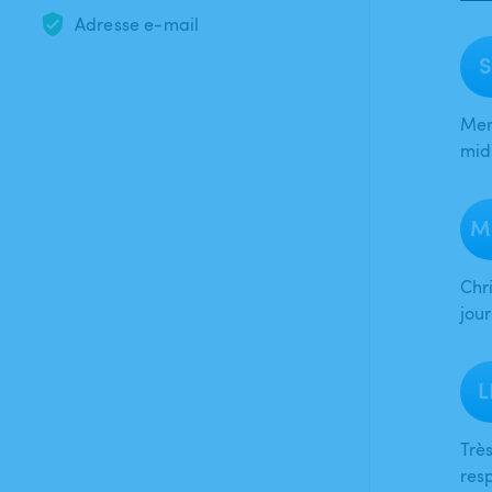
Adresse e-mail
S
Mer
midi
M
Chr
jour
L
Très
res