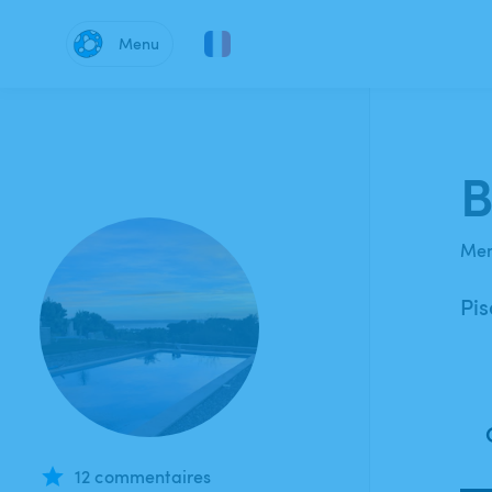
Menu
B
Mem
Pis
12 commentaires