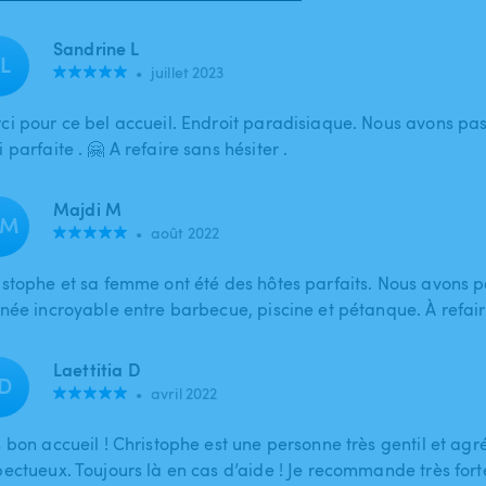
Sandrine L
L
•
juillet 2023
ci pour ce bel accueil. Endroit paradisiaque. Nous avons pa
 parfaite . 🤗 A refaire sans hésiter .
Majdi M
M
•
août 2022
istophe et sa femme ont été des hôtes parfaits. Nous avons 
née incroyable entre barbecue, piscine et pétanque. À refaire
Laettitia D
D
•
avril 2022
 bon accueil ! Christophe est une personne très gentil et agré
pectueux. Toujours là en cas d’aide ! Je recommande très for