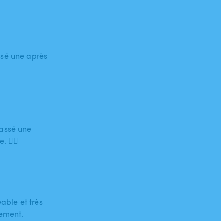
ssé une après
passé une
. 👍🏽
able et très
tement.