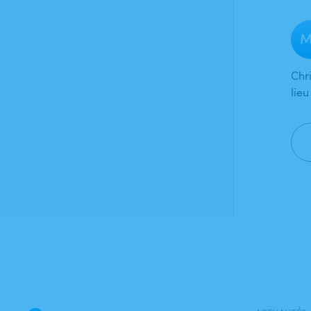
M
Chr
lie