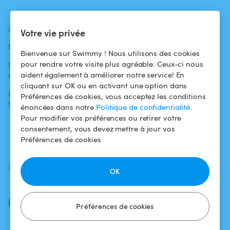
ACTUALITÉS
AIDE
AIDE
Votre vie privée
Blog
Pour les
Centre d'aide
Bienvenue sur Swimmy ! Nous utilisons des cookies
baigneurs
pour rendre votre visite plus agréable. Ceux-ci nous
Swimmy dans les
Conditions
aident également à améliorer notre service! En
médias
Pour les
d'utilisation
cliquant sur OK ou en activant une option dans
propriétaires
L'aventure
Politique de
Préférences de cookies, vous acceptez les conditions
Swimmy
Louer ma piscine
confidentialité
énoncées dans notre
Politique de confidentialité
.
Pour modifier vos préférences ou retirer votre
Comment ça
Mentions légales
consentement, vous devez mettre à jour vos
marche ?
Préférences de cookies
SUIVEZ-NOUS
TÉLÉCHARGEZ L'APP
OK
Facebook
Instagram
Préférences de cookies