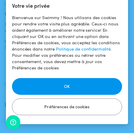
ACTUALITÉS
AIDE
AIDE
Votre vie privée
Blog
Pour les
Centre d'aide
Bienvenue sur Swimmy ! Nous utilisons des cookies
baigneurs
pour rendre votre visite plus agréable. Ceux-ci nous
Swimmy dans les
Conditions
aident également à améliorer notre service! En
médias
Pour les
d'utilisation
cliquant sur OK ou en activant une option dans
propriétaires
L'aventure
Politique de
Préférences de cookies, vous acceptez les conditions
Swimmy
Louer ma piscine
confidentialité
énoncées dans notre
Politique de confidentialité
.
Pour modifier vos préférences ou retirer votre
Comment ça
Mentions légales
consentement, vous devez mettre à jour vos
marche ?
Préférences de cookies
SUIVEZ-NOUS
TÉLÉCHARGEZ L'APP
OK
Facebook
Instagram
Préférences de cookies