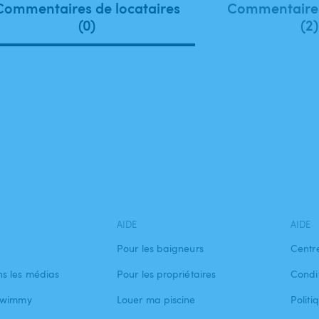
Commentaires de locataires
Commentaires
(0)
(2)
AIDE
AIDE
Pour les baigneurs
Centr
s les médias
Pour les propriétaires
Condit
 Swimmy
Louer ma piscine
Politi