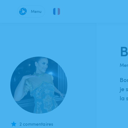
Menu
B
Mem
Bo
je 
la 
2 commentaires