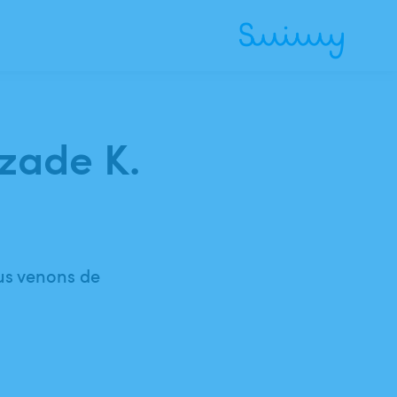
azade K.
ous venons de