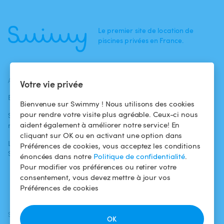
Le premier site de location de
piscines privées en France.
ACTUALITÉS
AIDE
AIDE
Votre vie privée
Blog
Pour les
Centre d'aide
Bienvenue sur Swimmy ! Nous utilisons des cookies
baigneurs
pour rendre votre visite plus agréable. Ceux-ci nous
Swimmy dans les
Conditions
aident également à améliorer notre service! En
médias
Pour les
d'utilisation
cliquant sur OK ou en activant une option dans
propriétaires
L'aventure
Politique de
Préférences de cookies, vous acceptez les conditions
Swimmy
Louer ma piscine
confidentialité
énoncées dans notre
Politique de confidentialité
.
Pour modifier vos préférences ou retirer votre
Comment ça
Mentions légales
consentement, vous devez mettre à jour vos
marche ?
Préférences de cookies
SUIVEZ-NOUS
TÉLÉCHARGEZ L'APP
OK