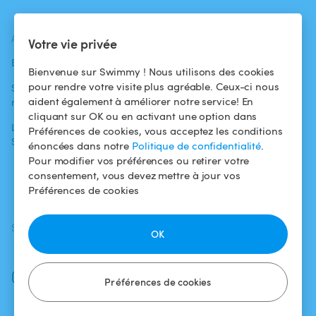
ACTUALITÉS
AIDE
AIDE
Votre vie privée
Blog
Pour les
Centre d'aide
Bienvenue sur Swimmy ! Nous utilisons des cookies
baigneurs
pour rendre votre visite plus agréable. Ceux-ci nous
Swimmy dans les
Conditions
aident également à améliorer notre service! En
médias
Pour les
d'utilisation
cliquant sur OK ou en activant une option dans
propriétaires
L'aventure
Politique de
Préférences de cookies, vous acceptez les conditions
Swimmy
Louer ma piscine
confidentialité
énoncées dans notre
Politique de confidentialité
.
Pour modifier vos préférences ou retirer votre
Comment ça
Mentions légales
consentement, vous devez mettre à jour vos
marche ?
Préférences de cookies
SUIVEZ-NOUS
TÉLÉCHARGEZ L'APP
OK
Facebook
Instagram
Préférences de cookies