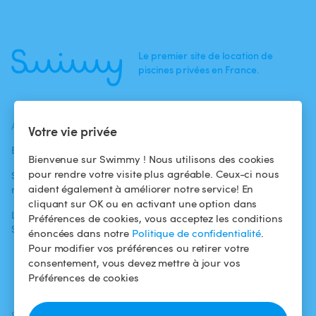
Le premier site de location de
piscines privées en France.
ACTUALITÉS
AIDE
AIDE
Votre vie privée
Blog
Pour les
Centre d'aide
Bienvenue sur Swimmy ! Nous utilisons des cookies
baigneurs
pour rendre votre visite plus agréable. Ceux-ci nous
Swimmy dans les
Conditions
aident également à améliorer notre service! En
médias
Pour les
d'utilisation
cliquant sur OK ou en activant une option dans
propriétaires
L'aventure
Politique de
Préférences de cookies, vous acceptez les conditions
Swimmy
Louer ma piscine
confidentialité
énoncées dans notre
Politique de confidentialité
.
Pour modifier vos préférences ou retirer votre
Comment ça
Mentions légales
consentement, vous devez mettre à jour vos
marche ?
Préférences de cookies
SUIVEZ-NOUS
TÉLÉCHARGEZ L'APP