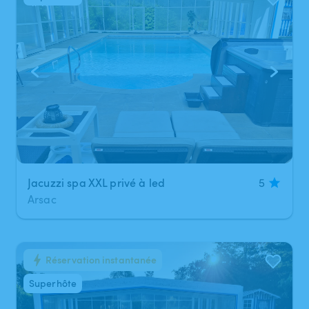
1
/
11
Jacuzzi spa XXL privé à led
5
Arsac
Réservation instantanée
1
/
11
Superhôte