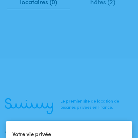
locataires (0)
hôtes (2)
Le premier site de location de
piscines privées en France.
ACTUALITÉS
AIDE
AIDE
Votre vie privée