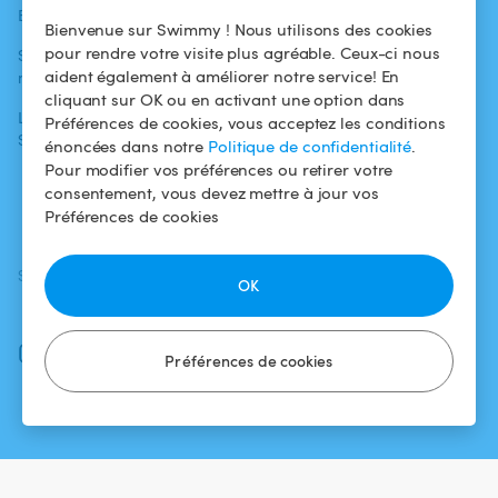
Blog
Pour les
Centre d'aide
Bienvenue sur Swimmy ! Nous utilisons des cookies
baigneurs
pour rendre votre visite plus agréable. Ceux-ci nous
Swimmy dans les
Conditions
aident également à améliorer notre service! En
médias
Pour les
d'utilisation
cliquant sur OK ou en activant une option dans
propriétaires
L'aventure
Politique de
Préférences de cookies, vous acceptez les conditions
Swimmy
Louer ma piscine
confidentialité
énoncées dans notre
Politique de confidentialité
.
Pour modifier vos préférences ou retirer votre
Comment ça
Mentions légales
consentement, vous devez mettre à jour vos
marche ?
Préférences de cookies
SUIVEZ-NOUS
TÉLÉCHARGEZ L'APP
OK
Facebook
Instagram
Préférences de cookies