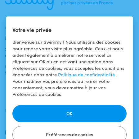
piscines privées en France.
ACTUALITÉS
AIDE
AIDE
Votre vie privée
Blog
Pour les
Centre d'aide
Bienvenue sur Swimmy ! Nous utilisons des cookies
baigneurs
pour rendre votre visite plus agréable. Ceux-ci nous
Swimmy dans les
Conditions
aident également à améliorer notre service! En
médias
Pour les
d'utilisation
cliquant sur OK ou en activant une option dans
propriétaires
L'aventure
Politique de
Préférences de cookies, vous acceptez les conditions
Swimmy
Louer ma piscine
confidentialité
énoncées dans notre
Politique de confidentialité
.
Pour modifier vos préférences ou retirer votre
Comment ça
Mentions légales
consentement, vous devez mettre à jour vos
marche ?
Préférences de cookies
SUIVEZ-NOUS
TÉLÉCHARGEZ L'APP
OK
Facebook
Instagram
Préférences de cookies