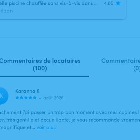
Belle piscine chauffée sans vis-à-vis dans un écrin de verdure ! (MÉDAN dans les YVELINES !)
4.85
édan
Commentaires de locataires
Commentaire
(100)
(0
Karanna K
K
•
août 2026
nchement j’ai passer un trop bon moment avec mes copines !
r, très gentille et accueillante, je vous recommande vraiment
 magnifique et…
voir plus