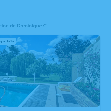
scine de Dominique C
uperhôte
/
15