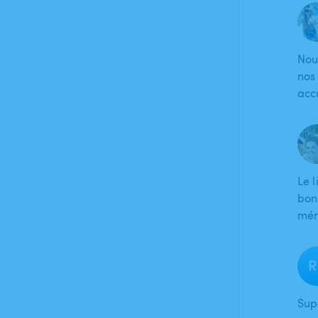
Nou
nos 
accu
Le 
bon
mér
R
Sup