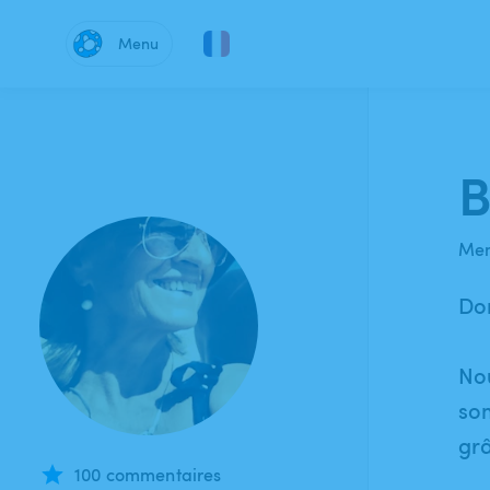
Menu
B
Mem
Do
Nou
som
grâ
100 commentaires