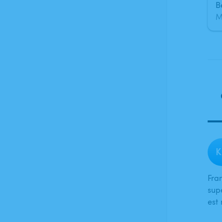
M
K
Fra
supe
est