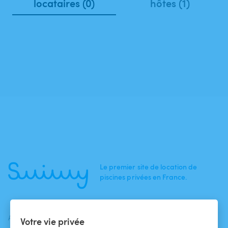
locataires (0)
hôtes (1)
Le premier site de location de
piscines privées en France.
ACTUALITÉS
AIDE
AIDE
Votre vie privée