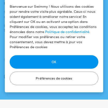
Blog
Pour les
Centre d'aide
Bienvenue sur Swimmy ! Nous utilisons des cookies
baigneurs
pour rendre votre visite plus agréable. Ceux-ci nous
Swimmy dans les
Conditions
aident également à améliorer notre service! En
médias
Pour les
d'utilisation
cliquant sur OK ou en activant une option dans
propriétaires
L'aventure
Politique de
Préférences de cookies, vous acceptez les conditions
Swimmy
Louer ma piscine
confidentialité
énoncées dans notre
Politique de confidentialité
.
Pour modifier vos préférences ou retirer votre
Comment ça
Mentions légales
consentement, vous devez mettre à jour vos
marche ?
Préférences de cookies
SUIVEZ-NOUS
TÉLÉCHARGEZ L'APP
OK
Facebook
Instagram
Préférences de cookies