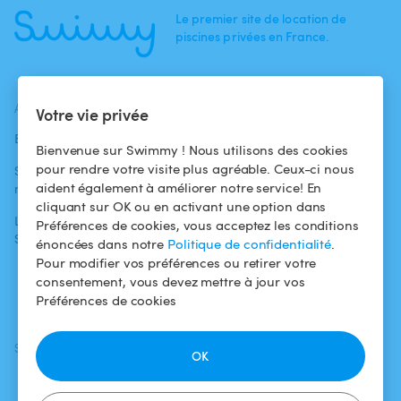
Le premier site de location de
piscines privées en France.
ACTUALITÉS
AIDE
AIDE
Votre vie privée
Blog
Pour les
Centre d'aide
Bienvenue sur Swimmy ! Nous utilisons des cookies
baigneurs
pour rendre votre visite plus agréable. Ceux-ci nous
Swimmy dans les
Conditions
aident également à améliorer notre service! En
médias
Pour les
d'utilisation
cliquant sur OK ou en activant une option dans
propriétaires
L'aventure
Politique de
Préférences de cookies, vous acceptez les conditions
Swimmy
Louer ma piscine
confidentialité
énoncées dans notre
Politique de confidentialité
.
Pour modifier vos préférences ou retirer votre
Comment ça
Mentions légales
consentement, vous devez mettre à jour vos
marche ?
Préférences de cookies
SUIVEZ-NOUS
TÉLÉCHARGEZ L'APP
OK
Facebook