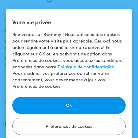
ACTUALITÉS
AIDE
AIDE
Votre vie privée
Blog
Pour les
Centre d'aide
Bienvenue sur Swimmy ! Nous utilisons des cookies
baigneurs
pour rendre votre visite plus agréable. Ceux-ci nous
Swimmy dans les
Conditions
aident également à améliorer notre service! En
médias
Pour les
d'utilisation
cliquant sur OK ou en activant une option dans
propriétaires
L'aventure
Politique de
Préférences de cookies, vous acceptez les conditions
Swimmy
Louer ma piscine
confidentialité
énoncées dans notre
Politique de confidentialité
.
Pour modifier vos préférences ou retirer votre
Comment ça
Mentions légales
consentement, vous devez mettre à jour vos
marche ?
Préférences de cookies
SUIVEZ-NOUS
TÉLÉCHARGEZ L'APP
OK
Facebook
Instagram
Préférences de cookies