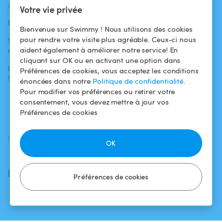
ACTUALITÉS
AIDE
AIDE
Votre vie privée
Blog
Pour les
Centre d'aide
Bienvenue sur Swimmy ! Nous utilisons des cookies
baigneurs
pour rendre votre visite plus agréable. Ceux-ci nous
Swimmy dans les
Conditions
aident également à améliorer notre service! En
médias
Pour les
d'utilisation
cliquant sur OK ou en activant une option dans
propriétaires
L'aventure
Politique de
Préférences de cookies, vous acceptez les conditions
Swimmy
Louer ma piscine
confidentialité
énoncées dans notre
Politique de confidentialité
.
Pour modifier vos préférences ou retirer votre
Comment ça
Mentions légales
consentement, vous devez mettre à jour vos
marche ?
Préférences de cookies
SUIVEZ-NOUS
TÉLÉCHARGEZ L'APP
OK
Facebook
Instagram
Préférences de cookies