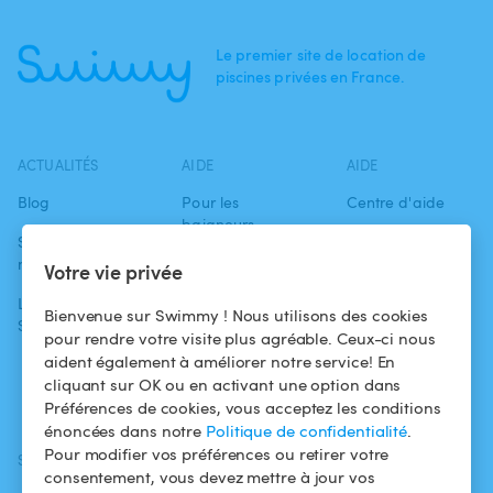
Le premier site de location de
piscines privées en France.
ACTUALITÉS
AIDE
AIDE
Blog
Pour les
Centre d'aide
baigneurs
Swimmy dans les
Conditions
médias
Pour les
d'utilisation
Votre vie privée
propriétaires
L'aventure
Politique de
Bienvenue sur Swimmy ! Nous utilisons des cookies
Swimmy
Louer ma piscine
confidentialité
pour rendre votre visite plus agréable. Ceux-ci nous
aident également à améliorer notre service! En
Comment ça
Mentions légales
cliquant sur OK ou en activant une option dans
marche ?
Préférences de cookies, vous acceptez les conditions
énoncées dans notre
Politique de confidentialité
.
Pour modifier vos préférences ou retirer votre
SUIVEZ-NOUS
TÉLÉCHARGEZ L'APP
consentement, vous devez mettre à jour vos