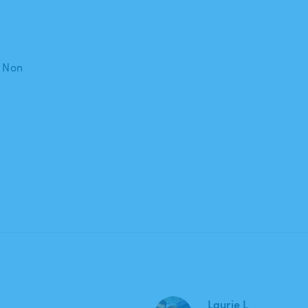
: Non
Laurie L