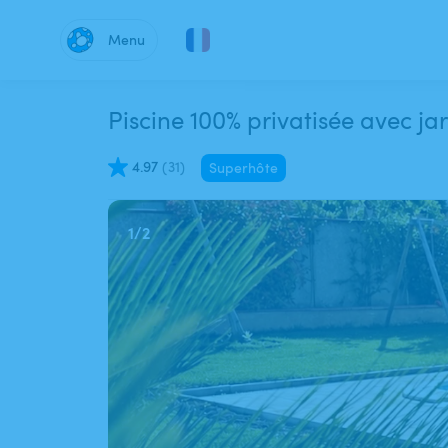
Menu
Piscine 100% privatisée avec j
4.97
(
31
)
Superhôte
1
/
2