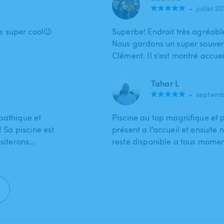
•
juillet 2
e super cool😉
Superbe! Endroit très agréable
Nous gardons un super souveni
Clément. Il s'est montré accuei
Tahar L
•
septemb
pathique et
Piscine au top magnifique et p
! Sa piscine est
présent a l’accueil et ensuite 
ésiterons…
reste disponible a tous mome