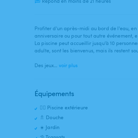
Répond en moins de 21 heures
Profiter d'un après-midi au bord de l'eau​,​ en 
anniversaire ou pour tout autre événement​,​ en
La piscine peut accueillir jusqu'à 10 personnes
adulte​,​ sont les bienvenus​​,​​ mais ils restent
Des jeux…
voir plus
Équipements
🏊‍♂️ Piscine extérieure
🚿 Douche
☀️ Jardin
⛱️ Transats