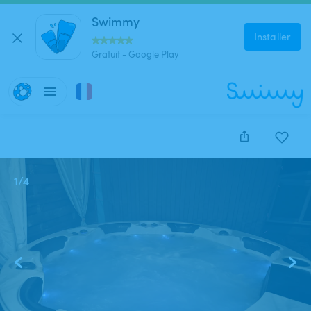
Swimmy
Installer
Gratuit - Google Play
1
/
4