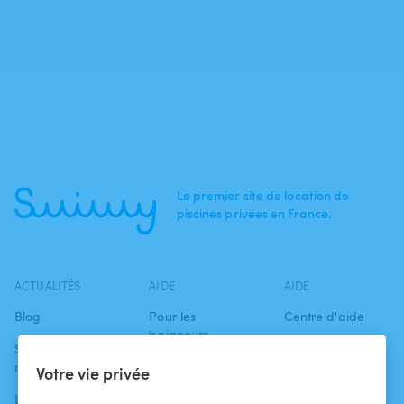
Le premier site de location de
piscines privées en France.
ACTUALITÉS
AIDE
AIDE
Blog
Pour les
Centre d'aide
baigneurs
Swimmy dans les
Conditions
médias
Pour les
d'utilisation
Votre vie privée
propriétaires
L'aventure
Politique de