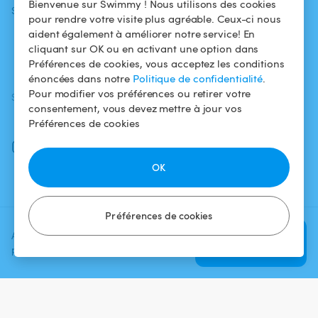
Bienvenue sur Swimmy ! Nous utilisons des cookies
Swimmy
Louer ma piscine
confidentialité
pour rendre votre visite plus agréable. Ceux-ci nous
aident également à améliorer notre service! En
Comment ça
Mentions légales
cliquant sur OK ou en activant une option dans
marche ?
Préférences de cookies, vous acceptez les conditions
énoncées dans notre
Politique de confidentialité
.
Pour modifier vos préférences ou retirer votre
SUIVEZ-NOUS
TÉLÉCHARGEZ L'APP
consentement, vous devez mettre à jour vos
Facebook
Préférences de cookies
Instagram
OK
Préférences de cookies
Ajoutez une date et un créneau
Vérifier la
pour voir le prix
disponibilité