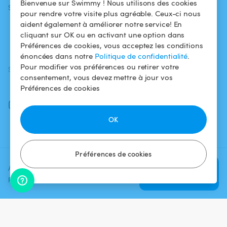
Bienvenue sur Swimmy ! Nous utilisons des cookies
Swimmy
Louer ma piscine
confidentialité
pour rendre votre visite plus agréable. Ceux-ci nous
aident également à améliorer notre service! En
Comment ça
Mentions légales
cliquant sur OK ou en activant une option dans
marche ?
Préférences de cookies, vous acceptez les conditions
énoncées dans notre
Politique de confidentialité
.
Pour modifier vos préférences ou retirer votre
SUIVEZ-NOUS
TÉLÉCHARGEZ L'APP
consentement, vous devez mettre à jour vos
Facebook
Préférences de cookies
Instagram
OK
Préférences de cookies
Ajoutez une date et un créneau
Vérifier la
pour voir le prix
disponibilité