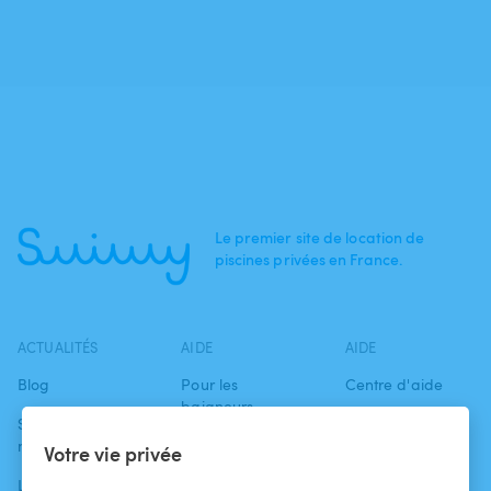
Le premier site de location de
piscines privées en France.
ACTUALITÉS
AIDE
AIDE
Blog
Pour les
Centre d'aide
baigneurs
Swimmy dans les
Conditions
médias
Pour les
d'utilisation
Votre vie privée
propriétaires
L'aventure
Politique de