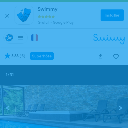
Swimmy
Installer
Gratuit - Google Play
3.83
(
6
)
Superhôte
1
/
31