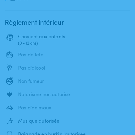
Règlement intérieur
🧒
Convient aux enfants
(0 - 12 ans)
🎂
Pas de fête
🥂
Pas d'alcool
🚭
Non fumeur
🍁
Naturisme non autorisé
🦓
Pas d'animaux
🎶
Musique autorisée
🩱
Baignade en burkini autorisée