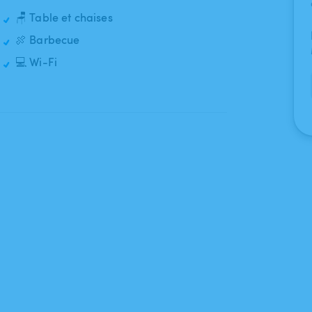
🪑 Table et chaises
🍖 Barbecue
💻 Wi-Fi