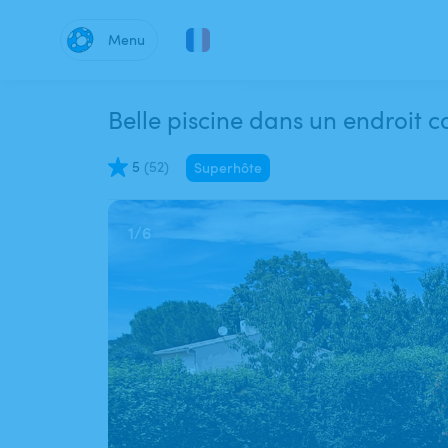
Menu
Belle piscine dans un endroit 
5
(
52
)
Superhôte
1
/
6