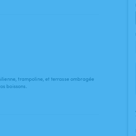
hilienne​,​ trampoline​,​ et terrasse ombragée
vos boissons.