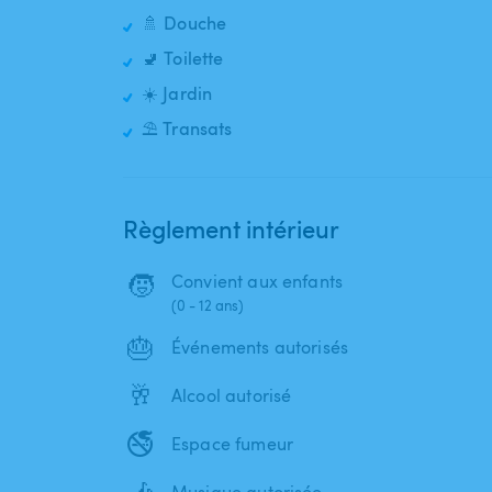
🚿 Douche
🚽 Toilette
☀️ Jardin
⛱️ Transats
Règlement intérieur
🧒
Convient aux enfants
(0 - 12 ans)
🎂
Événements autorisés
🥂
Alcool autorisé
🚭
Espace fumeur
🎶