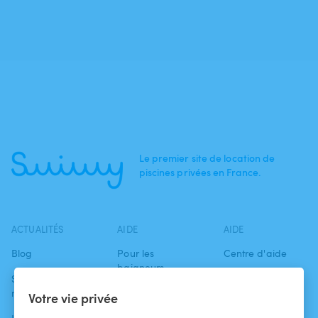
Le premier site de location de
piscines privées en France.
ACTUALITÉS
AIDE
AIDE
Blog
Pour les
Centre d'aide
baigneurs
Swimmy dans les
Conditions
médias
Pour les
d'utilisation
Votre vie privée
propriétaires