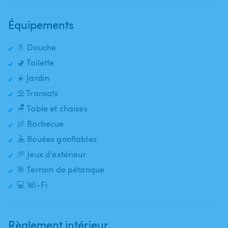
Équipements
🚿 Douche
🚽 Toilette
☀️ Jardin
⛱️ Transats
🪑 Table et chaises
🍖 Barbecue
🤽 Bouées gonflables
🥏 Jeux d'extérieur
🎯 Terrain de pétanque
💻 Wi-Fi
Règlement intérieur