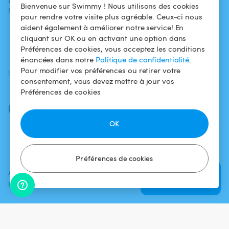
L'aventure
Politique de
Bienvenue sur Swimmy ! Nous utilisons des cookies
Swimmy
Louer ma piscine
confidentialité
pour rendre votre visite plus agréable. Ceux-ci nous
aident également à améliorer notre service! En
Comment ça
Mentions légales
cliquant sur OK ou en activant une option dans
marche ?
Préférences de cookies, vous acceptez les conditions
énoncées dans notre
Politique de confidentialité
.
Pour modifier vos préférences ou retirer votre
SUIVEZ-NOUS
TÉLÉCHARGEZ L'APP
consentement, vous devez mettre à jour vos
Facebook
Préférences de cookies
Instagram
OK
Préférences de cookies
Ajoutez une date et un créneau
Vérifier la
pour voir le prix
disponibilité