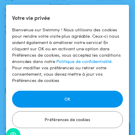
baigneurs
Swimmy dans les
Conditions
médias
Pour les
d'utilisation
Votre vie privée
propriétaires
L'aventure
Politique de
Bienvenue sur Swimmy ! Nous utilisons des cookies
Swimmy
Louer ma piscine
confidentialité
pour rendre votre visite plus agréable. Ceux-ci nous
aident également à améliorer notre service! En
Comment ça
Mentions légales
cliquant sur OK ou en activant une option dans
marche ?
Préférences de cookies, vous acceptez les conditions
énoncées dans notre
Politique de confidentialité
.
Pour modifier vos préférences ou retirer votre
SUIVEZ-NOUS
TÉLÉCHARGEZ L'APP
consentement, vous devez mettre à jour vos
Facebook
Préférences de cookies
Instagram
OK
Préférences de cookies
Ajoutez une date et un créneau
Vérifier la
pour voir le prix
disponibilité