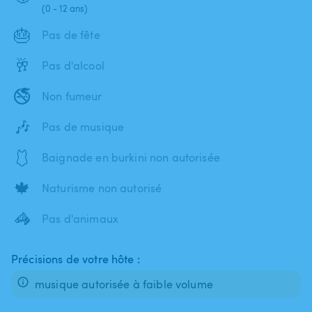
(0 - 12 ans)
🎂
Pas de fête
🥂
Pas d'alcool
🚭
Non fumeur
🎶
Pas de musique
🩱
Baignade en burkini non autorisée
🍁
Naturisme non autorisé
🦓
Pas d'animaux
Précisions de votre hôte :
musique autorisée à faible volume