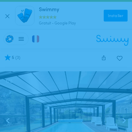
Swimmy
Installer
Gratuit - Google Play
5
(
3
)
Cette annonce est close et ne peut être réservée.
1
/
5