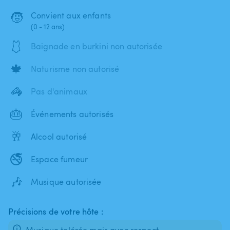
🧒
Convient aux enfants
(0 - 12 ans)
🩱
Baignade en burkini non autorisée
🍁
Naturisme non autorisé
🦓
Pas d'animaux
🎂
Événements autorisés
🥂
Alcool autorisé
🚭
Espace fumeur
🎶
Musique autorisée
Précisions de votre hôte :
Musique tolérée mais avec respect