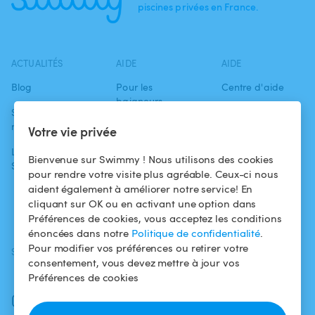
piscines privées en France.
ACTUALITÉS
AIDE
AIDE
Blog
Pour les
Centre d'aide
baigneurs
Swimmy dans les
Conditions
médias
Pour les
d'utilisation
Votre vie privée
propriétaires
L'aventure
Politique de
Bienvenue sur Swimmy ! Nous utilisons des cookies
Swimmy
Louer ma piscine
confidentialité
pour rendre votre visite plus agréable. Ceux-ci nous
aident également à améliorer notre service! En
Comment ça
Mentions légales
cliquant sur OK ou en activant une option dans
marche ?
Préférences de cookies, vous acceptez les conditions
énoncées dans notre
Politique de confidentialité
.
Pour modifier vos préférences ou retirer votre
SUIVEZ-NOUS
TÉLÉCHARGEZ L'APP
consentement, vous devez mettre à jour vos
Facebook
Préférences de cookies
Instagram