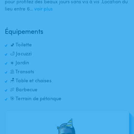
pour profitez des beaux jours sans vis à vis .Location du
lieu entre 6…
voir plus
Équipements
🚽 Toilette
🛁 Jacuzzi
☀️ Jardin
⛱️ Transats
🪑 Table et chaises
🍖 Barbecue
🎯 Terrain de pétanque