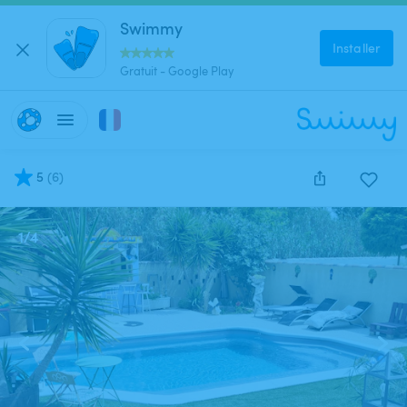
Swimmy
Installer
Gratuit - Google Play
5
(
6
)
1
/
4