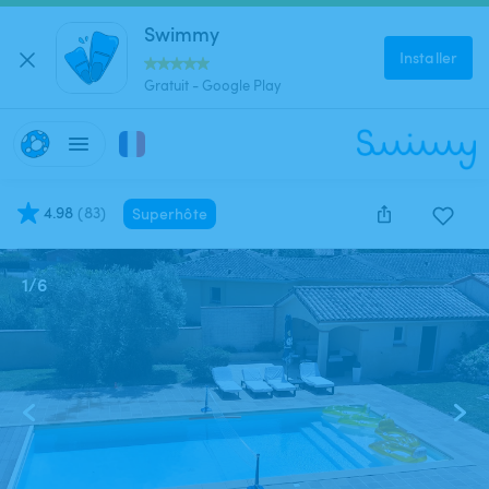
Swimmy
Installer
Gratuit - Google Play
4.98
(
83
)
Superhôte
1
/
6