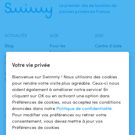
Le premier site de location de
piscines privées en France.
ACTUALITÉS
AIDE
AIDE
Blog
Pour les
Centre d'aide
baigneurs
Swimmy dans les
Conditions
médias
Pour les
d'utilisation
Votre vie privée
propriétaires
L'aventure
Politique de
Bienvenue sur Swimmy ! Nous utilisons des cookies
Swimmy
Louer ma piscine
confidentialité
pour rendre votre visite plus agréable. Ceux-ci nous
aident également à améliorer notre service! En
Comment ça
Mentions légales
cliquant sur OK ou en activant une option dans
marche ?
Préférences de cookies, vous acceptez les conditions
énoncées dans notre
Politique de confidentialité
.
Pour modifier vos préférences ou retirer votre
SUIVEZ-NOUS
TÉLÉCHARGEZ L'APP
consentement, vous devez mettre à jour vos
Facebook
Préférences de cookies