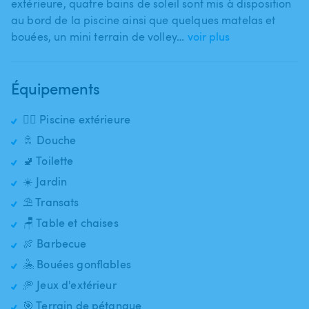
extérieure​,​ quatre bains de soleil sont mis à disposition
au bord de la piscine ainsi que quelques matelas et
bouées​,​ un mini terrain de volley…
voir plus
Équipements
🏊‍♂️ Piscine extérieure
🚿 Douche
🚽 Toilette
☀️ Jardin
⛱️ Transats
🪑 Table et chaises
🍖 Barbecue
🤽 Bouées gonflables
🥏 Jeux d'extérieur
🎯 Terrain de pétanque