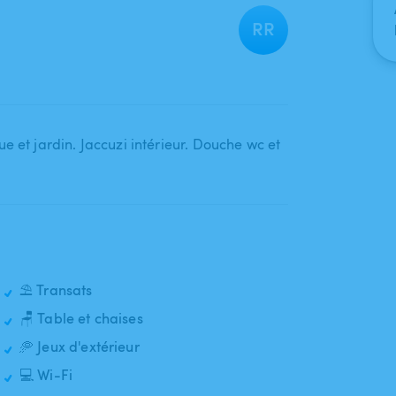
RR
e et jardin. Jaccuzi intérieur. Douche wc et
⛱️ Transats
🪑 Table et chaises
🥏 Jeux d'extérieur
💻 Wi-Fi