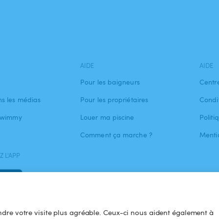
AIDE
AIDE
Pour les baigneurs
Centr
s les médias
Pour les propriétaires
Condit
 Swimmy
Louer ma piscine
Politi
Comment ça marche ?
Menti
 L'APP
dre votre visite plus agréable. Ceux-ci nous aident également à