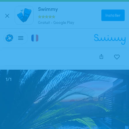
Swimmy
Installer
Gratuit - Google Play
Cette annonce est close et ne peut être réservée.
1
/
1