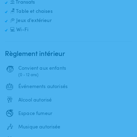
⛱️ Transats
🪑 Table et chaises
🥏 Jeux d'extérieur
💻 Wi-Fi
Règlement intérieur
🧒
Convient aux enfants
(0 - 12 ans)
🎂
Événements autorisés
🥂
Alcool autorisé
🚭
Espace fumeur
🎶
Musique autorisée