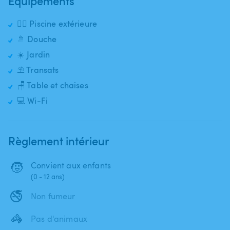
Équipements
🏊‍♂️ Piscine extérieure
🚿 Douche
☀️ Jardin
⛱️ Transats
🪑 Table et chaises
💻 Wi-Fi
Règlement intérieur
🧒
Convient aux enfants
(0 - 12 ans)
🚭
Non fumeur
🦓
Pas d'animaux