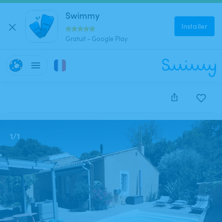
Swimmy
Installer
Gratuit - Google Play
Cette annonce est close et ne peut être réservée.
1
/
1