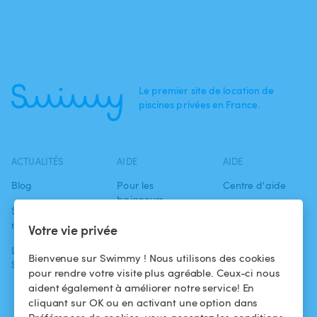
Le premier site de location de
piscines privées en France.
ACTUALITÉS
AIDE
AIDE
Blog
Pour les
Centre d'aide
baigneurs
Swimmy dans les
Conditions
médias
Pour les
d'utilisation
Votre vie privée
propriétaires
L'aventure
Politique de
Bienvenue sur Swimmy ! Nous utilisons des cookies
Swimmy
Louer ma piscine
confidentialité
pour rendre votre visite plus agréable. Ceux-ci nous
aident également à améliorer notre service! En
Comment ça
Mentions légales
cliquant sur OK ou en activant une option dans
marche ?