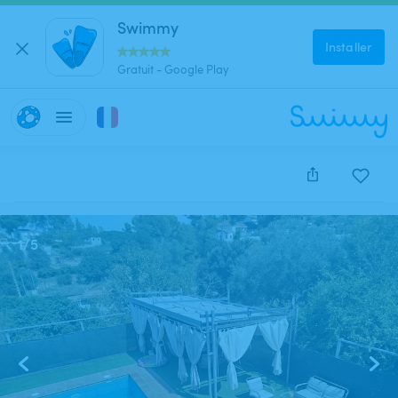
Swimmy
Installer
Gratuit - Google Play
Cette annonce est close et ne peut être réservée.
1
/
5