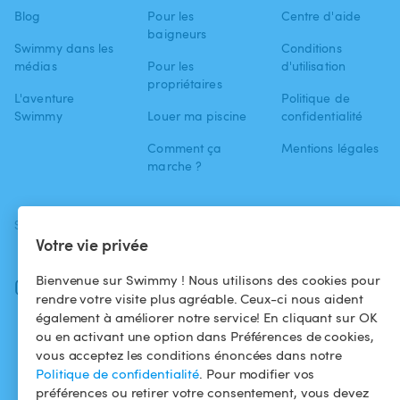
Blog
Pour les
Centre d'aide
baigneurs
Swimmy dans les
Conditions
médias
Pour les
d'utilisation
propriétaires
L'aventure
Politique de
Swimmy
Louer ma piscine
confidentialité
Comment ça
Mentions légales
marche ?
SUIVEZ-NOUS
TÉLÉCHARGEZ L'APP
Votre vie privée
Facebook
Bienvenue sur Swimmy ! Nous utilisons des cookies pour
Instagram
rendre votre visite plus agréable. Ceux-ci nous aident
également à améliorer notre service! En cliquant sur OK
ou en activant une option dans Préférences de cookies,
vous acceptez les conditions énoncées dans notre
Politique de confidentialité
. Pour modifier vos
préférences ou retirer votre consentement, vous devez