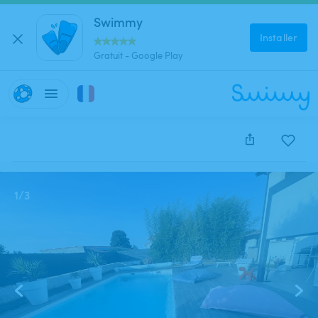
Swimmy
Installer
Gratuit - Google Play
Cette annonce est close et ne peut être réservée.
1
/
3