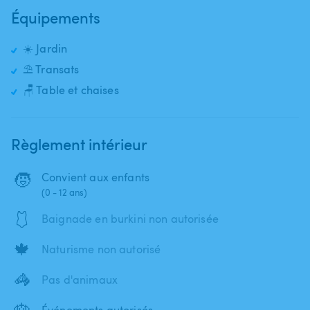
Équipements
☀️ Jardin
⛱️ Transats
🪑 Table et chaises
Règlement intérieur
🧒
Convient aux enfants
(0 - 12 ans)
🩱
Baignade en burkini non autorisée
🍁
Naturisme non autorisé
🦓
Pas d'animaux
🎂
Événements autorisés