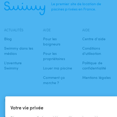
Le premier site de location de
piscines privées en France.
ACTUALITÉS
AIDE
AIDE
Blog
Pour les
Centre d'aide
baigneurs
Swimmy dans les
Conditions
médias
Pour les
d'utilisation
propriétaires
L'aventure
Politique de
Swimmy
Louer ma piscine
confidentialité
Comment ça
Mentions légales
marche ?
SUIVEZ-NOUS
TÉLÉCHARGEZ L'APP
Votre vie privée
Facebook