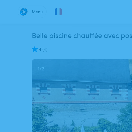
Menu
Belle piscine chauffée avec poss
4
(
4
)
1
/
2