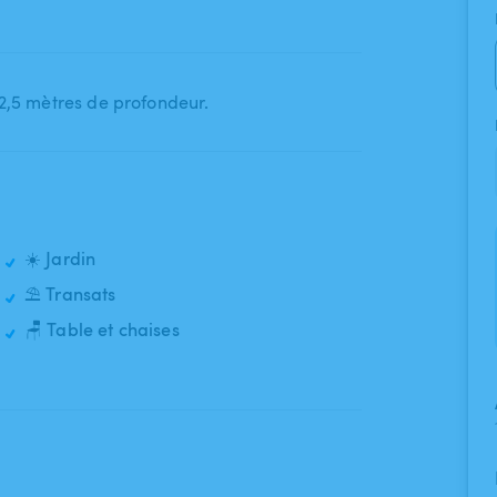
2​,​5 mètres de profondeur.
☀️ Jardin
⛱️ Transats
🪑 Table et chaises