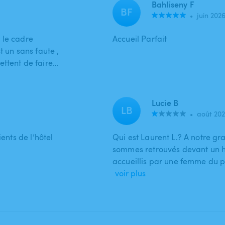
Bahliseny F
BF
•
juin 202
 le cadre
Accueil Parfait
t un sans faute ,
ettent de faire…
Lucie B
LB
•
août 20
ents de l’hôtel
Qui est Laurent L.? A notre g
sommes retrouvés devant un h
accueillis par une femme du 
voir plus