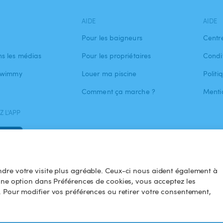
AIDE
AIDE
Pour les baigneurs
Centr
s les médias
Pour les propriétaires
Condit
 Swimmy
Louer ma piscine
Politi
Comment ça marche ?
Menti
 L'APP
dre votre visite plus agréable. Ceux-ci nous aident également à
une option dans Préférences de cookies, vous acceptez les
. Pour modifier vos préférences ou retirer votre consentement,