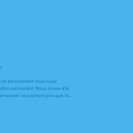
6
25
rand étonnement nous nous
ôtel restaurant. Nous avons été
personnel ne sachant pas que la…