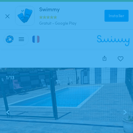
Swimmy
Installer
Gratuit - Google Play
1
/
13