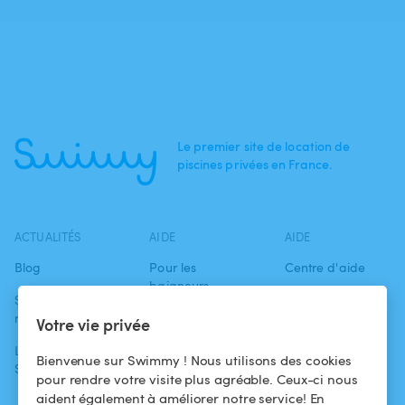
Le premier site de location de
piscines privées en France.
ACTUALITÉS
AIDE
AIDE
Blog
Pour les
Centre d'aide
baigneurs
Swimmy dans les
Conditions
médias
Pour les
d'utilisation
Votre vie privée
propriétaires
L'aventure
Politique de
Bienvenue sur Swimmy ! Nous utilisons des cookies
Swimmy
Louer ma piscine
confidentialité
pour rendre votre visite plus agréable. Ceux-ci nous
aident également à améliorer notre service! En
Comment ça
Mentions légales