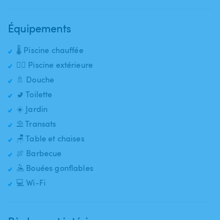
Équipements
🌡️ Piscine chauffée
🏊‍♂️ Piscine extérieure
🚿 Douche
🚽 Toilette
☀️ Jardin
⛱️ Transats
🪑 Table et chaises
🍖 Barbecue
🤽 Bouées gonflables
💻 Wi-Fi