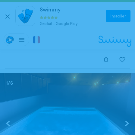
Swimmy
Installer
Gratuit - Google Play
Cette annonce est close et ne peut être réservée.
1
/
6