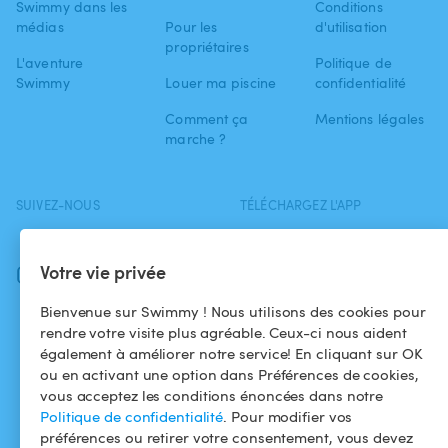
Swimmy dans les
Conditions
médias
Pour les
d'utilisation
propriétaires
L'aventure
Politique de
Swimmy
Louer ma piscine
confidentialité
Comment ça
Mentions légales
marche ?
SUIVEZ-NOUS
TÉLÉCHARGEZ L'APP
Facebook
Votre vie privée
Instagram
Bienvenue sur Swimmy ! Nous utilisons des cookies pour
rendre votre visite plus agréable. Ceux-ci nous aident
également à améliorer notre service! En cliquant sur OK
ou en activant une option dans Préférences de cookies,
vous acceptez les conditions énoncées dans notre
Politique de confidentialité
. Pour modifier vos
préférences ou retirer votre consentement, vous devez