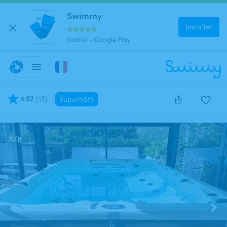
Swimmy
Installer
Gratuit - Google Play
4.92
(
13
)
Superhôte
Cette annonce est close et ne peut être réservée.
1
/
8