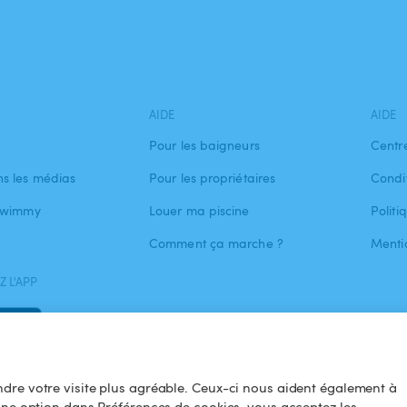
AIDE
AIDE
Pour les baigneurs
Centr
s les médias
Pour les propriétaires
Condit
 Swimmy
Louer ma piscine
Politi
Comment ça marche ?
Menti
 L'APP
dre votre visite plus agréable. Ceux-ci nous aident également à
une option dans Préférences de cookies, vous acceptez les