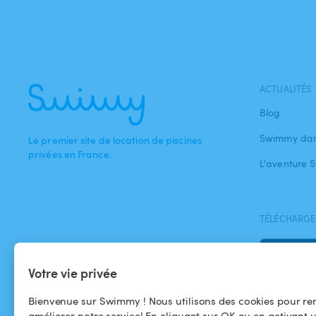
ACTUALITÉS
Blog
Swimmy dan
Le premier site de location de piscines
privées en France.
L'aventure
TÉLÉCHARGEZ
Votre vie privée
Bienvenue sur Swimmy ! Nous utilisons des cookies pour ren
améliorer notre service! En cliquant sur OK ou en activant 