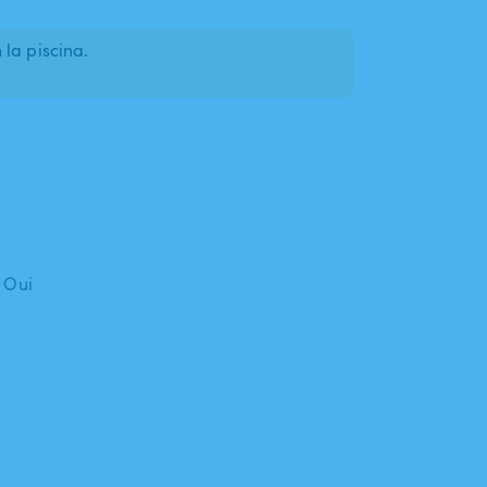
la piscina.
: Oui