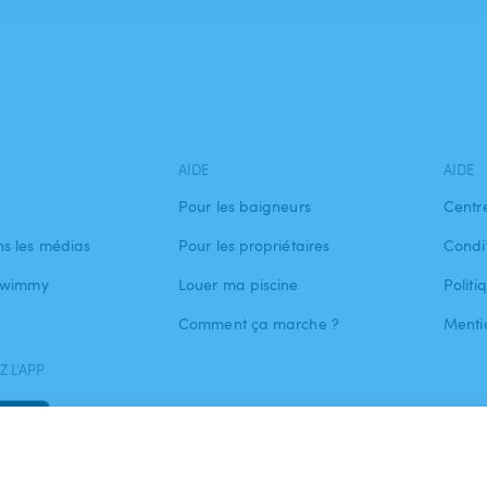
AIDE
AIDE
Pour les baigneurs
Centr
s les médias
Pour les propriétaires
Condit
 Swimmy
Louer ma piscine
Politi
Comment ça marche ?
Menti
 L'APP