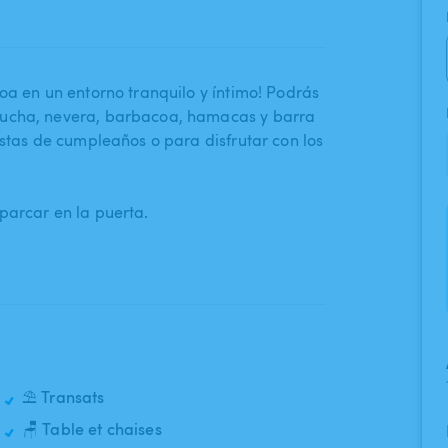
oa en un entorno tranquilo y íntimo! Podrás
cha​,​ nevera​,​ barbacoa​,​ hamacas y barra
iestas de cumpleaños o para disfrutar con los
parcar en la puerta.
⛱️ Transats
🪑 Table et chaises