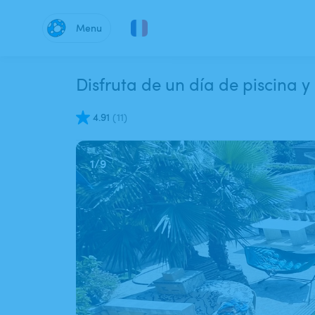
Menu
Disfruta de un día de piscina 
4.91
(
11
)
1
/
9