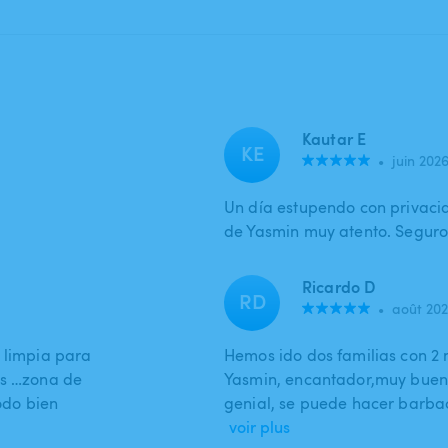
Kautar E
KE
•
juin 202
Un día estupendo con privaci
de Yasmin muy atento. Seguro
Ricardo D
RD
•
août 20
y limpia para
Hemos ido dos familias con 2 
es …zona de
Yasmin, encantador,muy buen
odo bien
genial, se puede hacer barba
voir plus