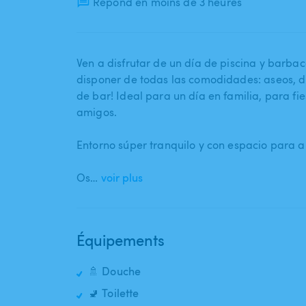
Répond en moins de 3 heures
Ven a disfrutar de un día de piscina y barbac
disponer de todas las comodidades: aseos​,​ du
de bar! Ideal para un día en familia​,​ para f
amigos.
Entorno súper tranquilo y con espacio para a
Os…
voir plus
Équipements
🚿 Douche
🚽 Toilette