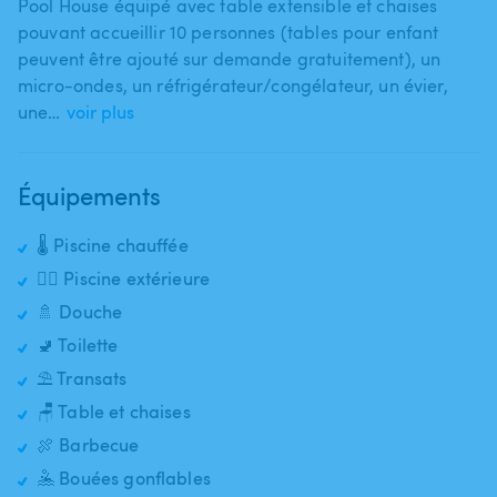
Pool House équipé avec table extensible et chaises
pouvant accueillir 10 personnes (tables pour enfant
peuvent être ajouté sur demande gratuitement)​,​ un
micro-ondes​,​ un réfrigérateur​/​congélateur​,​ un évier​,​
une…
voir plus
Équipements
🌡️ Piscine chauffée
🏊‍♂️ Piscine extérieure
🚿 Douche
🚽 Toilette
⛱️ Transats
🪑 Table et chaises
🍖 Barbecue
🤽 Bouées gonflables