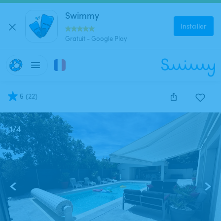
Swimmy
Installer
Gratuit - Google Play
5
(
22
)
1
/
4