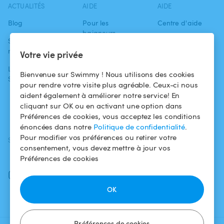
ACTUALITÉS
AIDE
AIDE
Blog
Pour les
Centre d'aide
baigneurs
Swimmy dans les
Conditions
médias
Pour les
d'utilisation
Votre vie privée
propriétaires
L'aventure
Politique de
Bienvenue sur Swimmy ! Nous utilisons des cookies
Swimmy
Louer ma piscine
confidentialité
pour rendre votre visite plus agréable. Ceux-ci nous
aident également à améliorer notre service! En
Comment ça
Mentions légales
cliquant sur OK ou en activant une option dans
marche ?
Préférences de cookies, vous acceptez les conditions
énoncées dans notre
Politique de confidentialité
.
Pour modifier vos préférences ou retirer votre
SUIVEZ-NOUS
TÉLÉCHARGEZ L'APP
consentement, vous devez mettre à jour vos
Facebook
Préférences de cookies
Instagram
OK
Préférences de cookies