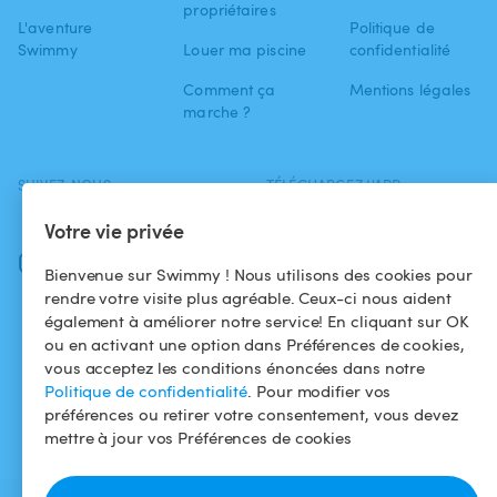
propriétaires
L'aventure
Politique de
Swimmy
Louer ma piscine
confidentialité
Comment ça
Mentions légales
marche ?
SUIVEZ-NOUS
TÉLÉCHARGEZ L'APP
Facebook
Votre vie privée
Instagram
Bienvenue sur Swimmy ! Nous utilisons des cookies pour
rendre votre visite plus agréable. Ceux-ci nous aident
également à améliorer notre service! En cliquant sur OK
ou en activant une option dans Préférences de cookies,
vous acceptez les conditions énoncées dans notre
Politique de confidentialité
. Pour modifier vos
préférences ou retirer votre consentement, vous devez
mettre à jour vos Préférences de cookies