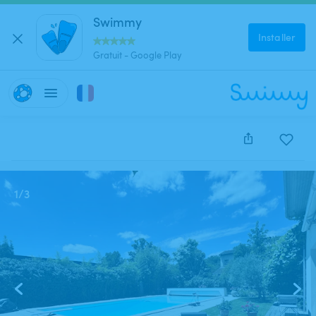
Swimmy
Installer
Gratuit - Google Play
Cette annonce est close et ne peut être réservée.
1
/
3