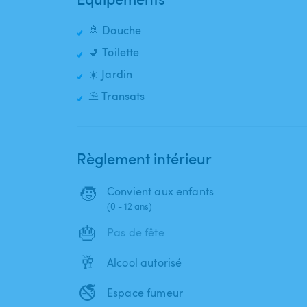
🚿 Douche
🚽 Toilette
☀️ Jardin
⛱️ Transats
Règlement intérieur
🧒
Convient aux enfants
(0 - 12 ans)
🎂
Pas de fête
🥂
Alcool autorisé
🚭
Espace fumeur