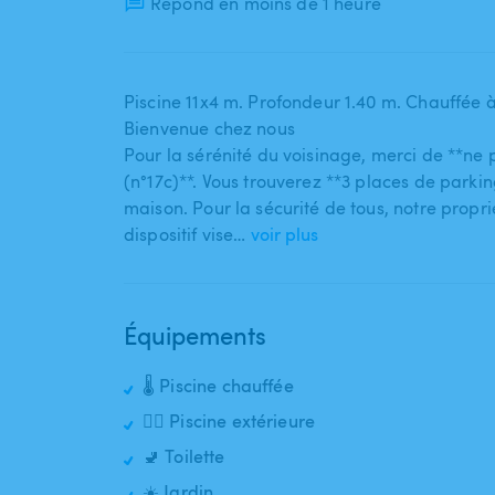
Répond en moins de 1 heure
Piscine 11x4 m. Profondeur 1.40 m. Chauffée à
Bienvenue chez nous
Pour la sérénité du voisinage​,​ merci de **ne
(n°17c)**. Vous trouverez **3 places de parki
maison. Pour la sécurité de tous​,​ notre prop
dispositif vise…
voir plus
Équipements
🌡️ Piscine chauffée
🏊‍♂️ Piscine extérieure
🚽 Toilette
☀️ Jardin