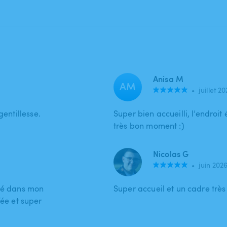
Anisa M
AM
•
juillet 2
gentillesse.
Super bien accueilli, l’endroit 
très bon moment :)
Nicolas G
•
juin 202
avé dans mon
Super accueil et un cadre trè
ée et super