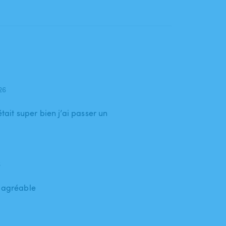
026
était super bien j’ai passer un
6
s agréable