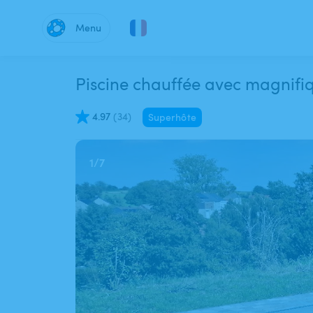
Menu
Piscine chauffée avec magnifi
4.97
(
34
)
Superhôte
1
/
7