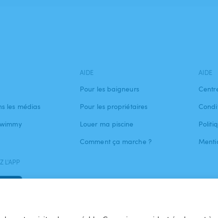
AIDE
AIDE
Pour les baigneurs
Centr
s les médias
Pour les propriétaires
Condit
 Swimmy
Louer ma piscine
Politi
Comment ça marche ?
Menti
 L'APP