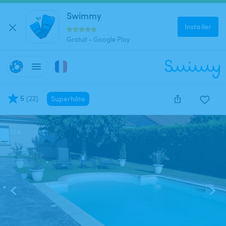
Swimmy
Installer
Gratuit - Google Play
5
(
22
)
Superhôte
1
/
4