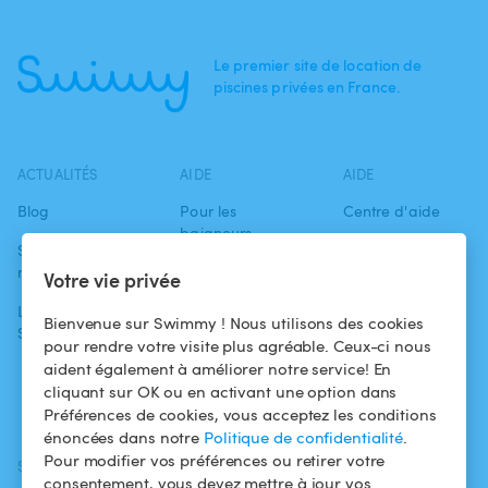
Le premier site de location de
piscines privées en France.
ACTUALITÉS
AIDE
AIDE
Blog
Pour les
Centre d'aide
baigneurs
Swimmy dans les
Conditions
médias
Pour les
d'utilisation
Votre vie privée
propriétaires
L'aventure
Politique de
Bienvenue sur Swimmy ! Nous utilisons des cookies
Swimmy
Louer ma piscine
confidentialité
pour rendre votre visite plus agréable. Ceux-ci nous
aident également à améliorer notre service! En
Comment ça
Mentions légales
cliquant sur OK ou en activant une option dans
marche ?
Préférences de cookies, vous acceptez les conditions
énoncées dans notre
Politique de confidentialité
.
Pour modifier vos préférences ou retirer votre
SUIVEZ-NOUS
TÉLÉCHARGEZ L'APP
consentement, vous devez mettre à jour vos