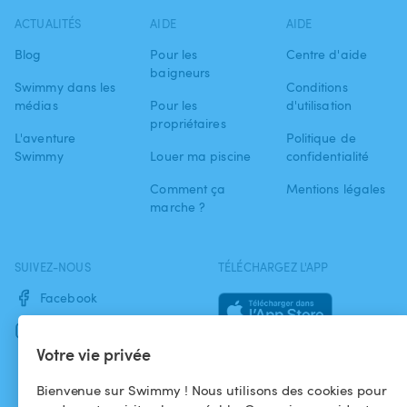
ACTUALITÉS
AIDE
AIDE
Blog
Pour les
Centre d'aide
baigneurs
Swimmy dans les
Conditions
médias
Pour les
d'utilisation
propriétaires
L'aventure
Politique de
Swimmy
Louer ma piscine
confidentialité
Comment ça
Mentions légales
marche ?
SUIVEZ-NOUS
TÉLÉCHARGEZ L'APP
Facebook
Instagram
Votre vie privée
Bienvenue sur Swimmy ! Nous utilisons des cookies pour