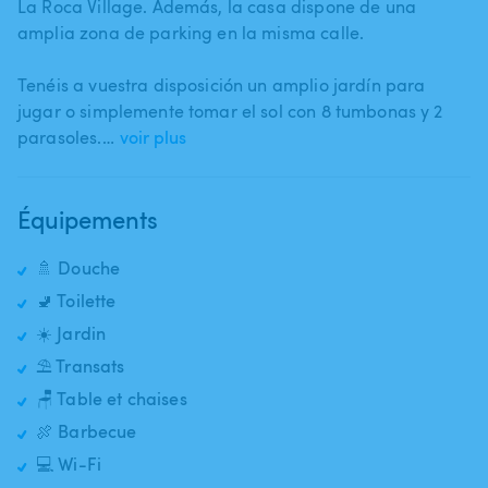
La Roca Village. Además​,​ la casa dispone de una
amplia zona de parking en la misma calle.
Tenéis a vuestra disposición un amplio jardín para
jugar o simplemente tomar el sol con 8 tumbonas y 2
parasoles.…
voir plus
Équipements
🚿 Douche
🚽 Toilette
☀️ Jardin
⛱️ Transats
🪑 Table et chaises
🍖 Barbecue
💻 Wi-Fi