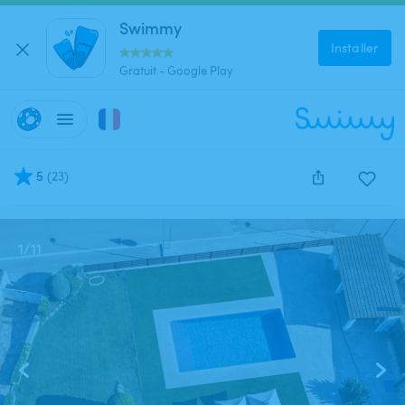
Swimmy
Installer
Gratuit - Google Play
5
(
23
)
Cette annonce est close et ne peut être réservée.
1
/
11